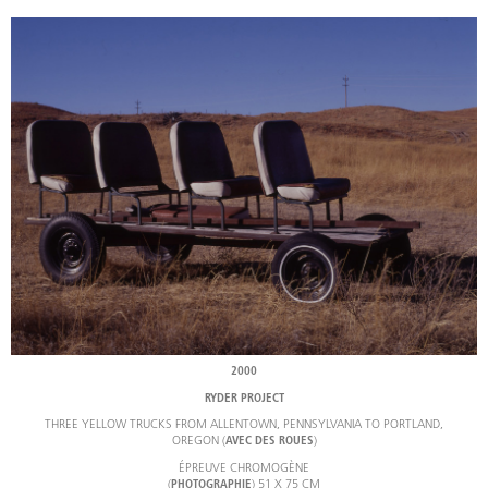
2000
RYDER PROJECT
THREE YELLOW TRUCKS FROM ALLENTOWN, PENNSYLVANIA TO PORTLAND,
OREGON (
)
AVEC DES ROUES
ÉPREUVE CHROMOGÈNE
(
) 51 X 75 CM
PHOTOGRAPHIE